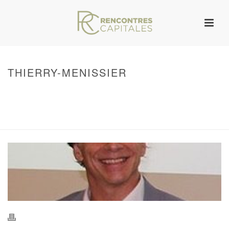
THIERRY-MENISSIER
HOME
/
WARNING
: UNDEFINED ARRAY KEY 0 IN
/VAR/WWW/ARCHIVES.RENCONTRESCAPITALES.COM/WP-
CONTENT/THEMES/JUPITER/VIEWS/LAYOUT/BREADCRUMB.PHP
ON LINE
134
THIERRY-MENISSIER
/ THIERRY-MENISSIER