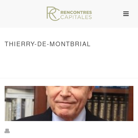
THIERRY-DE-MONTBRIAL
HOME
/
WARNING
: UNDEFINED ARRAY KEY 0 IN
/VAR/WWW/ARCHIVES.RENCONTRESCAPITALES.COM/WP-
CONTENT/THEMES/JUPITER/VIEWS/LAYOUT/BREADCRUMB.PHP
ON LINE
134
THIERRY-DE-MONTBRIAL
/ THIERRY-DE-MONTBRIAL