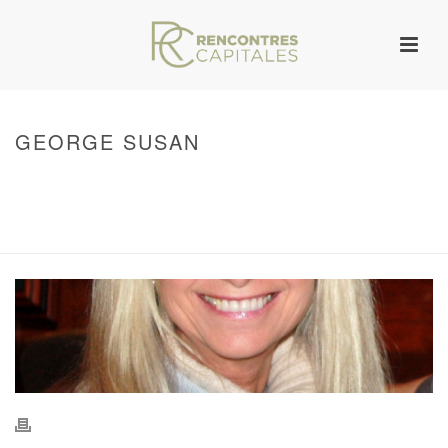
GEORGE SUSAN
HOME
/
WARNING
: UNDEFINED ARRAY KEY 0 IN
/VAR/WWW/ARCHIVES.RENCONTRESCAPITALES.COM/WP-
CONTENT/THEMES/JUPITER/VIEWS/LAYOUT/BREADCRUMB.PHP
ON LINE
134
GEORGE SUSAN
/ GEORGE SUSAN