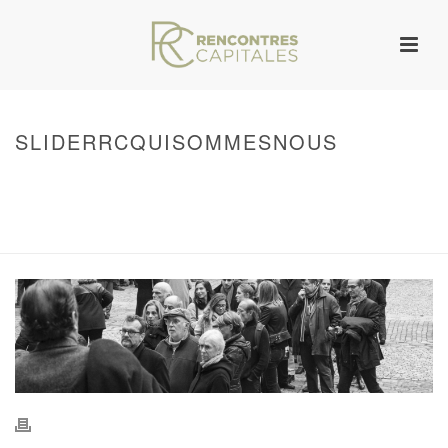
SLIDERRCQUISOMMESNOUS
HOME
/
WARNING
: UNDEFINED ARRAY KEY 0 IN
/VAR/WWW/ARCHIVES.RENCONTRESCAPITALES.COM/WP-
CONTENT/THEMES/JUPITER/VIEWS/LAYOUT/BREADCRUMB.PHP
ON LINE
134
SLIDERRCQUISOMMESNOUS
/ SLIDERRCQUISOMMESNOUS