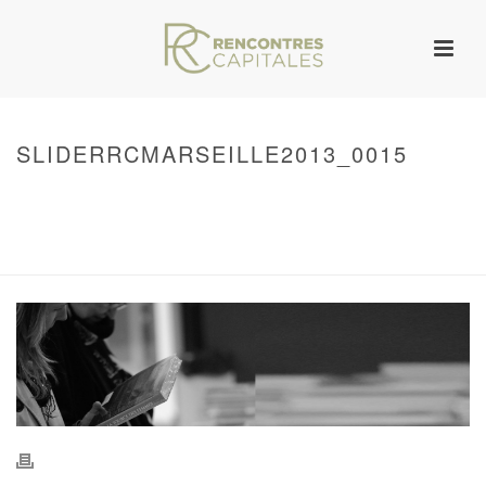
SLIDERRCMARSEILLE2013_0015
HOME
/
WARNING
: UNDEFINED ARRAY KEY 0 IN
/VAR/WWW/ARCHIVES.RENCONTRESCAPITALES.COM/WP-
CONTENT/THEMES/JUPITER/VIEWS/LAYOUT/BREADCRUMB.PHP
ON LINE
134
SLIDERRCMARSEILLE2013_0015
/ SLIDERRCMARSEILLE2013_0015