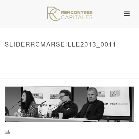
SLIDERRCMARSEILLE2013_0011
HOME
/
WARNING
: UNDEFINED ARRAY KEY 0 IN
/VAR/WWW/ARCHIVES.RENCONTRESCAPITALES.COM/WP-
CONTENT/THEMES/JUPITER/VIEWS/LAYOUT/BREADCRUMB.PHP
ON LINE
134
SLIDERRCMARSEILLE2013_0011
/ SLIDERRCMARSEILLE2013_0011