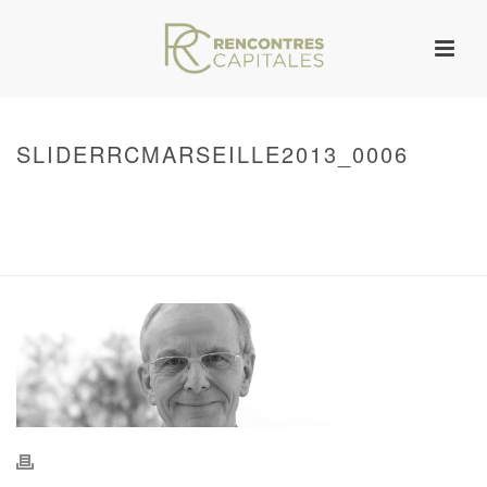
SLIDERRCMARSEILLE2013_0006
HOME
/
WARNING
: UNDEFINED ARRAY KEY 0 IN
/VAR/WWW/ARCHIVES.RENCONTRESCAPITALES.COM/WP-
CONTENT/THEMES/JUPITER/VIEWS/LAYOUT/BREADCRUMB.PHP
ON LINE
134
SLIDERRCMARSEILLE2013_0006
/ SLIDERRCMARSEILLE2013_0006