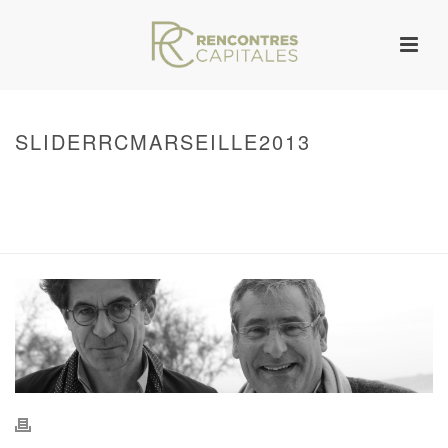
SLIDERRCMARSEILLE2013
HOME
/
WARNING
: UNDEFINED ARRAY KEY 0 IN
/VAR/WWW/ARCHIVES.RENCONTRESCAPITALES.COM/WP-
CONTENT/THEMES/JUPITER/VIEWS/LAYOUT/BREADCRUMB.PHP
ON LINE
134
SLIDERRCMARSEILLE2013
/ SLIDERRCMARSEILLE2013