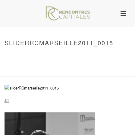
SLIDERRCMARSEILLE2011_0015
HOME
/
WARNING
: UNDEFINED ARRAY KEY 0 IN
/VAR/WWW/ARCHIVES.RENCONTRESCAPITALES.COM/WP-
CONTENT/THEMES/JUPITER/VIEWS/LAYOUT/BREADCRUMB.PHP
ON LINE
134
SLIDERRCMARSEILLE2011_0015
/ SLIDERRCMARSEILLE2011_0015