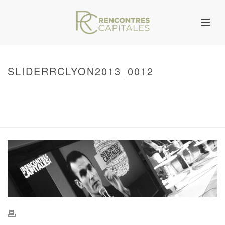
SLIDERRCLYON2013_0012
HOME
/
WARNING
: UNDEFINED ARRAY KEY 0 IN
/VAR/WWW/ARCHIVES.RENCONTRESCAPITALES.COM/WP-
CONTENT/THEMES/JUPITER/VIEWS/LAYOUT/BREADCRUMB.PHP
ON LINE
134
SLIDERRCLYON2013_0012
/ SLIDERRCLYON2013_0012