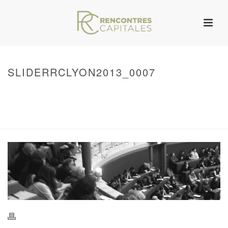
SLIDERRCLYON2013_0007
HOME
/
WARNING
: UNDEFINED ARRAY KEY 0 IN
/VAR/WWW/ARCHIVES.RENCONTRESCAPITALES.COM/WP-
CONTENT/THEMES/JUPITER/VIEWS/LAYOUT/BREADCRUMB.PHP
ON LINE
134
SLIDERRCLYON2013_0007
/ SLIDERRCLYON2013_0007