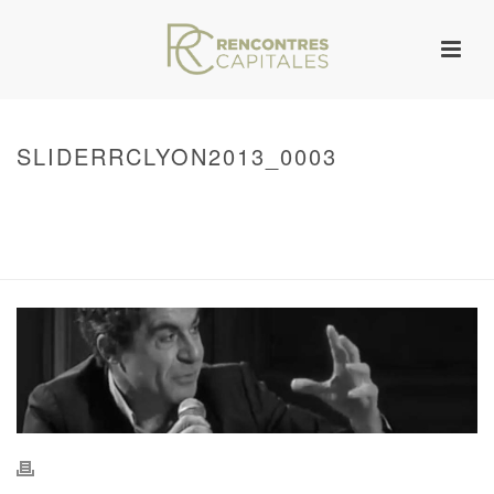
SLIDERRCLYON2013_0003
HOME
/
WARNING
: UNDEFINED ARRAY KEY 0 IN
/VAR/WWW/ARCHIVES.RENCONTRESCAPITALES.COM/WP-
CONTENT/THEMES/JUPITER/VIEWS/LAYOUT/BREADCRUMB.PHP
ON LINE
134
SLIDERRCLYON2013_0003
/ SLIDERRCLYON2013_0003