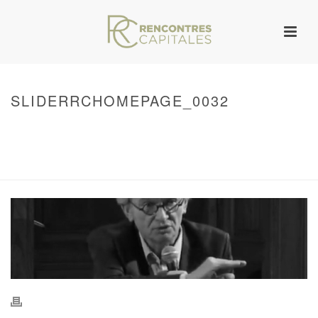
SLIDERRCHOMEPAGE_0032
HOME
/
WARNING
: UNDEFINED ARRAY KEY 0 IN
/VAR/WWW/ARCHIVES.RENCONTRESCAPITALES.COM/WP-
CONTENT/THEMES/JUPITER/VIEWS/LAYOUT/BREADCRUMB.PHP
ON LINE
134
SLIDERRCHOMEPAGE_0032
/ SLIDERRCHOMEPAGE_0032