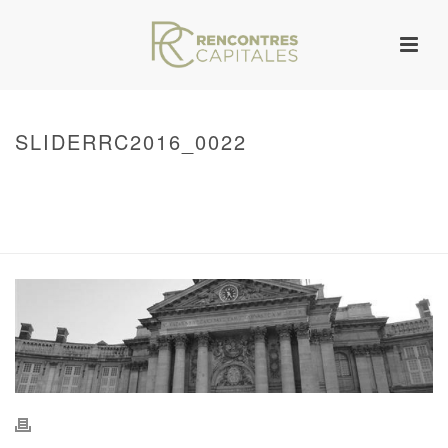
SLIDERRC2016_0022
HOME
/
WARNING
: UNDEFINED ARRAY KEY 0 IN
/VAR/WWW/ARCHIVES.RENCONTRESCAPITALES.COM/WP-
CONTENT/THEMES/JUPITER/VIEWS/LAYOUT/BREADCRUMB.PHP
ON LINE
134
SLIDERRC2016_0022
/ SLIDERRC2016_0022