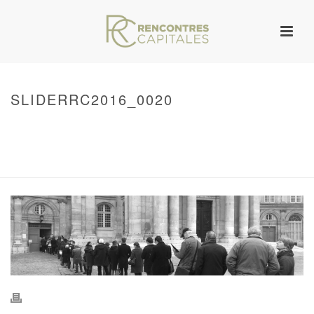
SLIDERRC2016_0020
HOME
/
WARNING
: UNDEFINED ARRAY KEY 0 IN
/VAR/WWW/ARCHIVES.RENCONTRESCAPITALES.COM/WP-
CONTENT/THEMES/JUPITER/VIEWS/LAYOUT/BREADCRUMB.PHP
ON LINE
134
SLIDERRC2016_0020
/ SLIDERRC2016_0020