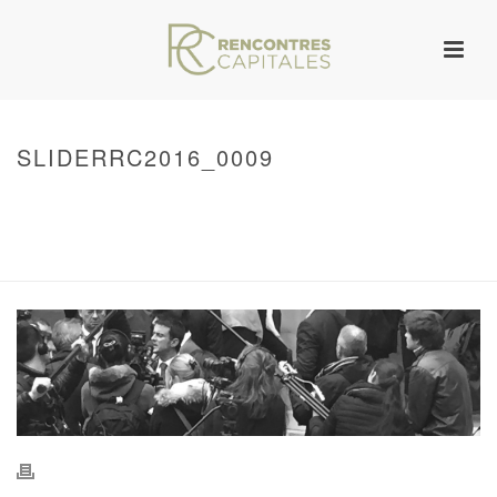
SLIDERRC2016_0009
HOME
/
WARNING
: UNDEFINED ARRAY KEY 0 IN
/VAR/WWW/ARCHIVES.RENCONTRESCAPITALES.COM/WP-
CONTENT/THEMES/JUPITER/VIEWS/LAYOUT/BREADCRUMB.PHP
ON LINE
134
SLIDERRC2016_0009
/ SLIDERRC2016_0009