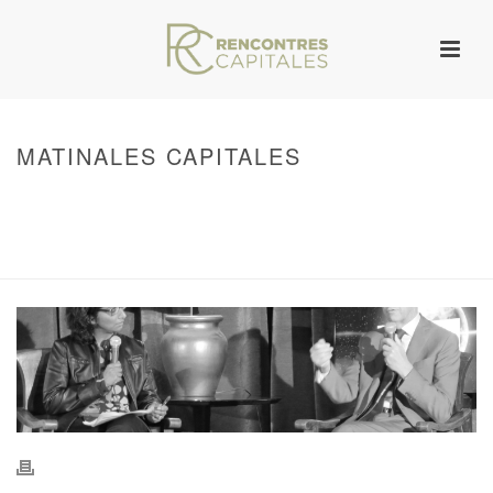
MATINALES CAPITALES
HOME
/
WARNING
: UNDEFINED ARRAY KEY 0 IN
/VAR/WWW/ARCHIVES.RENCONTRESCAPITALES.COM/WP-
CONTENT/THEMES/JUPITER/VIEWS/LAYOUT/BREADCRUMB.PHP
ON LINE
134
MATINALES CAPITALES
/ MATINALES CAPITALES