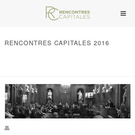
RENCONTRES CAPITALES 2016
HOME
/
WARNING
: UNDEFINED ARRAY KEY 0 IN
/VAR/WWW/ARCHIVES.RENCONTRESCAPITALES.COM/WP-
CONTENT/THEMES/JUPITER/VIEWS/LAYOUT/BREADCRUMB.PHP
ON LINE
134
RENCONTRES CAPITALES 2016
/ RENCONTRES CAPITALES 2016