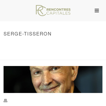
SERGE-TISSERON
HOME
/
WARNING
: UNDEFINED ARRAY KEY 0 IN
/VAR/WWW/ARCHIVES.RENCONTRESCAPITALES.COM/WP-
CONTENT/THEMES/JUPITER/VIEWS/LAYOUT/BREADCRUMB.PHP
ON LINE
134
SERGE-TISSERON
/ SERGE-TISSERON