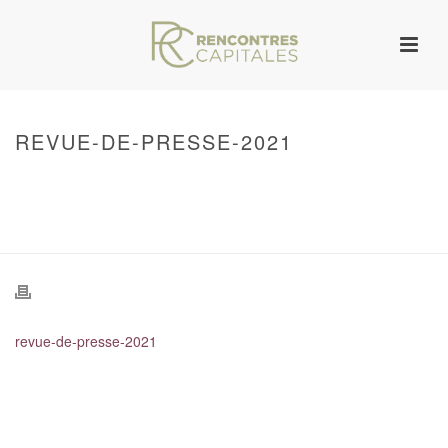
REVUE-DE-PRESSE-2021
HOME
/
WARNING
: UNDEFINED ARRAY KEY 0 IN
/VAR/WWW/ARCHIVES.RENCONTRESCAPITALES.COM/WP-
CONTENT/THEMES/JUPITER/VIEWS/LAYOUT/BREADCRUMB.PHP
ON LINE
134
REVUE-DE-PRESSE-2021
/ REVUE-DE-PRESSE-2021
revue-de-presse-2021