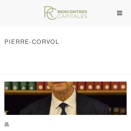
PIERRE-CORVOL
HOME
/
WARNING
: UNDEFINED ARRAY KEY 0 IN
/VAR/WWW/ARCHIVES.RENCONTRESCAPITALES.COM/WP-
CONTENT/THEMES/JUPITER/VIEWS/LAYOUT/BREADCRUMB.PHP
ON LINE
134
PIERRE-CORVOL
/ PIERRE-CORVOL