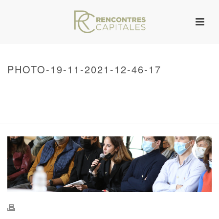
PHOTO-19-11-2021-12-46-17
HOME
/
WARNING
: UNDEFINED ARRAY KEY 0 IN
/VAR/WWW/ARCHIVES.RENCONTRESCAPITALES.COM/WP-
CONTENT/THEMES/JUPITER/VIEWS/LAYOUT/BREADCRUMB.PHP
ON LINE
134
PHOTO-19-11-2021-12-46-17
/ PHOTO-19-11-2021-12-46-17