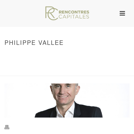
PHILIPPE VALLEE
HOME
/
WARNING
: UNDEFINED ARRAY KEY 0 IN
/VAR/WWW/ARCHIVES.RENCONTRESCAPITALES.COM/WP-
CONTENT/THEMES/JUPITER/VIEWS/LAYOUT/BREADCRUMB.PHP
ON LINE
134
PHILIPPE VALLEE
/ PHILIPPE VALLEE