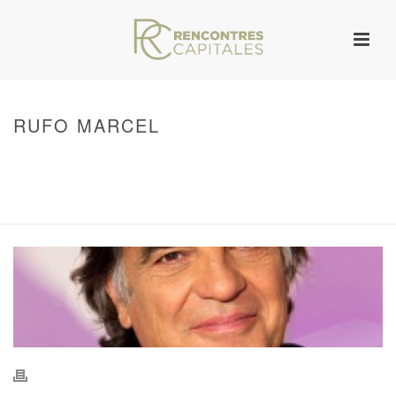
RUFO MARCEL
HOME
/
WARNING
: UNDEFINED ARRAY KEY 0 IN
/VAR/WWW/ARCHIVES.RENCONTRESCAPITALES.COM/WP-
CONTENT/THEMES/JUPITER/VIEWS/LAYOUT/BREADCRUMB.PHP
ON LINE
134
RUFO MARCEL
/ RUFO MARCEL