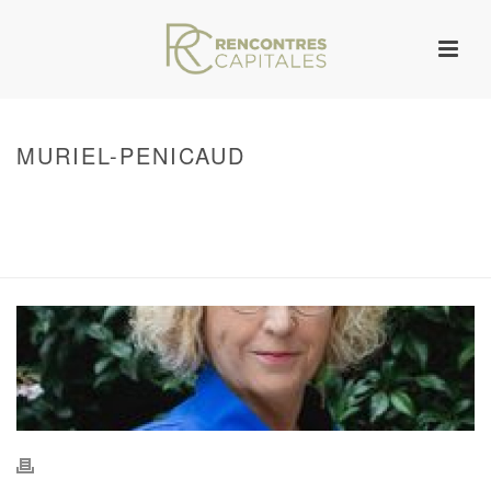
MURIEL-PENICAUD
HOME
/
WARNING
: UNDEFINED ARRAY KEY 0 IN
/VAR/WWW/ARCHIVES.RENCONTRESCAPITALES.COM/WP-
CONTENT/THEMES/JUPITER/VIEWS/LAYOUT/BREADCRUMB.PHP
ON LINE
134
MURIEL-PENICAUD
/ MURIEL-PENICAUD