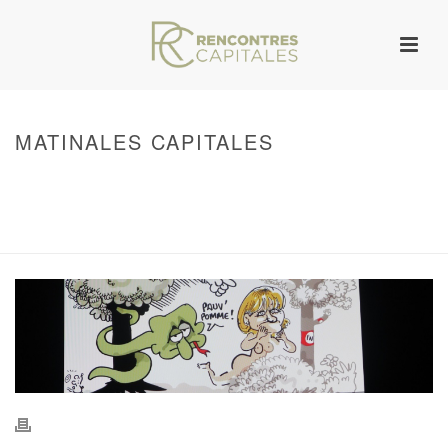
MATINALES CAPITALES
HOME
/
WARNING
: UNDEFINED ARRAY KEY 0 IN
/VAR/WWW/ARCHIVES.RENCONTRESCAPITALES.COM/WP-
CONTENT/THEMES/JUPITER/VIEWS/LAYOUT/BREADCRUMB.PHP
ON LINE
134
MATINALES CAPITALES
/ MATINALES CAPITALES