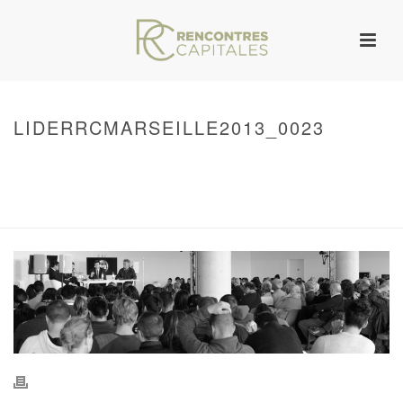
LIDERRCMARSEILLE2013_0023
HOME
/
WARNING
: UNDEFINED ARRAY KEY 0 IN
/VAR/WWW/ARCHIVES.RENCONTRESCAPITALES.COM/WP-
CONTENT/THEMES/JUPITER/VIEWS/LAYOUT/BREADCRUMB.PHP
ON LINE
134
LIDERRCMARSEILLE2013_0023
/ LIDERRCMARSEILLE2013_0023