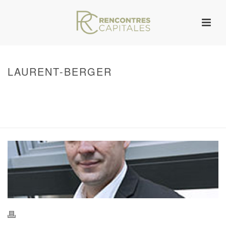
LAURENT-BERGER
HOME
/
WARNING
: UNDEFINED ARRAY KEY 0 IN
/VAR/WWW/ARCHIVES.RENCONTRESCAPITALES.COM/WP-
CONTENT/THEMES/JUPITER/VIEWS/LAYOUT/BREADCRUMB.PHP
ON LINE
134
LAURENT-BERGER
/ LAURENT-BERGER