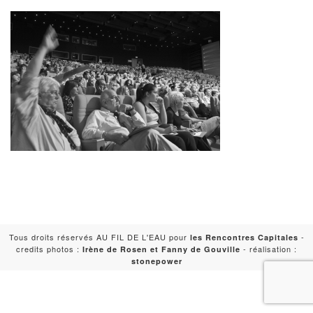
Tous droits réservés AU FIL DE L'EAU pour
-
les Rencontres Capitales
credits photos :
- réalisation :
Irène de Rosen et Fanny de Gouville
stonepower