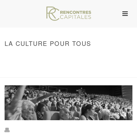
LA CULTURE POUR TOUS
HOME
/
WARNING
: UNDEFINED ARRAY KEY 0 IN
/VAR/WWW/ARCHIVES.RENCONTRESCAPITALES.COM/WP-
CONTENT/THEMES/JUPITER/VIEWS/LAYOUT/BREADCRUMB.PHP
ON LINE
134
LA CULTURE POUR TOUS
/ LA CULTURE POUR TOUS