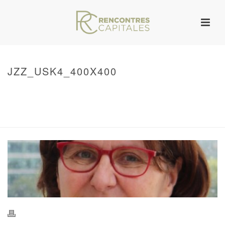
JZZ_USK4_400X400
HOME
/
WARNING
: UNDEFINED ARRAY KEY 0 IN
/VAR/WWW/ARCHIVES.RENCONTRESCAPITALES.COM/WP-
CONTENT/THEMES/JUPITER/VIEWS/LAYOUT/BREADCRUMB.PHP
ON LINE
134
JZZ_USK4_400X400
/ JZZ_USK4_400X400