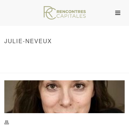
JULIE-NEVEUX
HOME
/
WARNING
: UNDEFINED ARRAY KEY 0 IN
/VAR/WWW/ARCHIVES.RENCONTRESCAPITALES.COM/WP-
CONTENT/THEMES/JUPITER/VIEWS/LAYOUT/BREADCRUMB.PHP
ON LINE
134
JULIE-NEVEUX
/ JULIE-NEVEUX