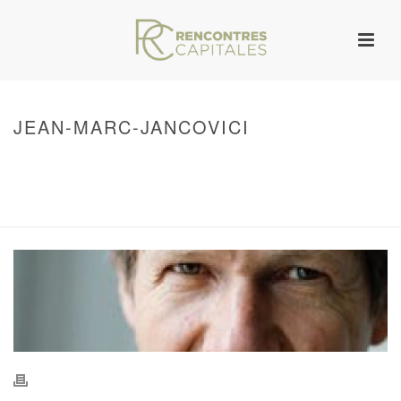
JEAN-MARC-JANCOVICI
HOME
/
WARNING
: UNDEFINED ARRAY KEY 0 IN
/VAR/WWW/ARCHIVES.RENCONTRESCAPITALES.COM/WP-
CONTENT/THEMES/JUPITER/VIEWS/LAYOUT/BREADCRUMB.PHP
ON LINE
134
JEAN-MARC-JANCOVICI
/ JEAN-MARC-JANCOVICI