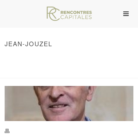
JEAN-JOUZEL
HOME
/
WARNING
: UNDEFINED ARRAY KEY 0 IN
/VAR/WWW/ARCHIVES.RENCONTRESCAPITALES.COM/WP-
CONTENT/THEMES/JUPITER/VIEWS/LAYOUT/BREADCRUMB.PHP
ON LINE
134
JEAN-JOUZEL
/ JEAN-JOUZEL