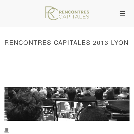
RENCONTRES CAPITALES 2013 LYON
HOME
/
WARNING
: UNDEFINED ARRAY KEY 0 IN
/VAR/WWW/ARCHIVES.RENCONTRESCAPITALES.COM/WP-
CONTENT/THEMES/JUPITER/VIEWS/LAYOUT/BREADCRUMB.PHP
ON LINE
134
RENCONTRES CAPITALES 2013 LYON
/ RENCONTRES CAPITALES 2013
LYON