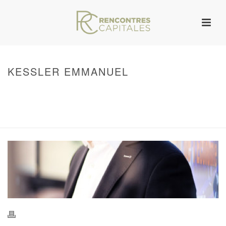
KESSLER EMMANUEL
HOME
/
WARNING
: UNDEFINED ARRAY KEY 0 IN
/VAR/WWW/ARCHIVES.RENCONTRESCAPITALES.COM/WP-
CONTENT/THEMES/JUPITER/VIEWS/LAYOUT/BREADCRUMB.PHP
ON LINE
134
KESSLER EMMANUEL
/ KESSLER EMMANUEL