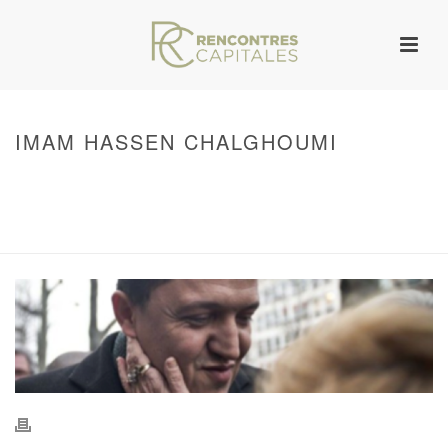
IMAM HASSEN CHALGHOUMI
HOME
/
WARNING
: UNDEFINED ARRAY KEY 0 IN
/VAR/WWW/ARCHIVES.RENCONTRESCAPITALES.COM/WP-
CONTENT/THEMES/JUPITER/VIEWS/LAYOUT/BREADCRUMB.PHP
ON LINE
134
IMAM HASSEN CHALGHOUMI
/ IMAM HASSEN CHALGHOUMI