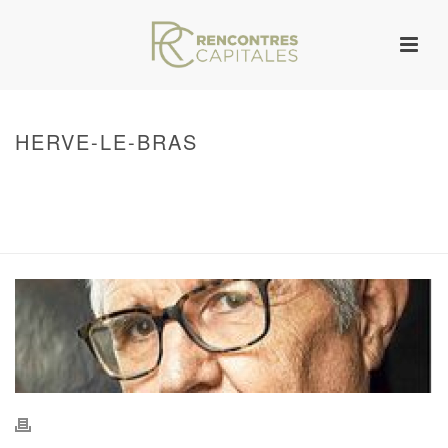
HERVE-LE-BRAS
HOME
/
WARNING
: UNDEFINED ARRAY KEY 0 IN
/VAR/WWW/ARCHIVES.RENCONTRESCAPITALES.COM/WP-
CONTENT/THEMES/JUPITER/VIEWS/LAYOUT/BREADCRUMB.PHP
ON LINE
134
HERVE-LE-BRAS
/ HERVE-LE-BRAS