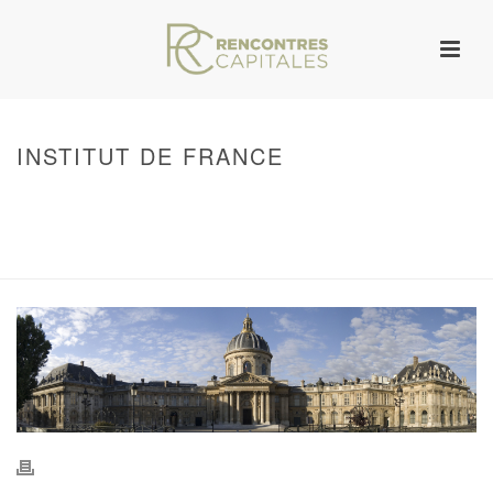
INSTITUT DE FRANCE
HOME
/
WARNING
: UNDEFINED ARRAY KEY 0 IN
/VAR/WWW/ARCHIVES.RENCONTRESCAPITALES.COM/WP-
CONTENT/THEMES/JUPITER/VIEWS/LAYOUT/BREADCRUMB.PHP
ON LINE
134
INSTITUT DE FRANCE
/ INSTITUT DE FRANCE