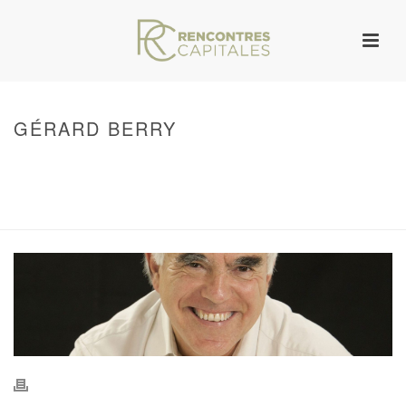
GÉRARD BERRY
HOME
/
WARNING
: UNDEFINED ARRAY KEY 0 IN
/VAR/WWW/ARCHIVES.RENCONTRESCAPITALES.COM/WP-
CONTENT/THEMES/JUPITER/VIEWS/LAYOUT/BREADCRUMB.PHP
ON LINE
134
GÉRARD BERRY
/ GÉRARD BERRY