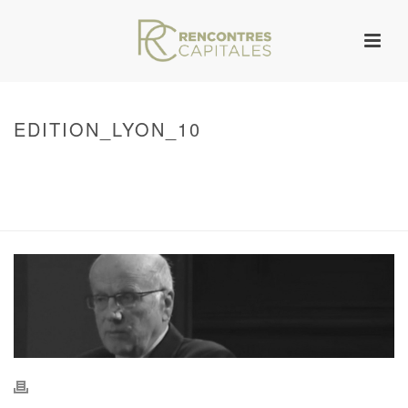
EDITION_LYON_10
HOME
/
WARNING
: UNDEFINED ARRAY KEY 0 IN
/VAR/WWW/ARCHIVES.RENCONTRESCAPITALES.COM/WP-
CONTENT/THEMES/JUPITER/VIEWS/LAYOUT/BREADCRUMB.PHP
ON LINE
134
EDITION_LYON_10
/ EDITION_LYON_10