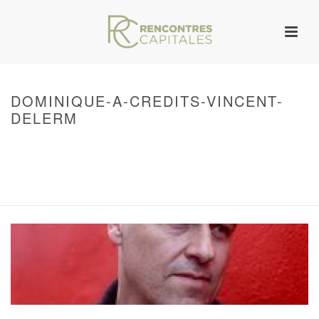
DOMINIQUE-A-CREDITS-VINCENT-
DELERM
HOME
/
WARNING
: UNDEFINED ARRAY KEY 0 IN
/VAR/WWW/ARCHIVES.RENCONTRESCAPITALES.COM/WP-
CONTENT/THEMES/JUPITER/VIEWS/LAYOUT/BREADCRUMB.PHP
ON LINE
134
DOMINIQUE-A-CREDITS-VINCENT-DELERM
/ DOMINIQUE-A-CREDITS-
VINCENT-DELERM