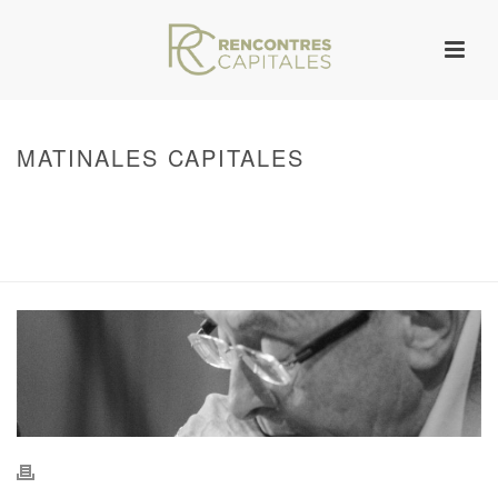
MATINALES CAPITALES
HOME
/
WARNING
: UNDEFINED ARRAY KEY 0 IN
/VAR/WWW/ARCHIVES.RENCONTRESCAPITALES.COM/WP-
CONTENT/THEMES/JUPITER/VIEWS/LAYOUT/BREADCRUMB.PHP
ON LINE
134
MATINALES CAPITALES
/ MATINALES CAPITALES