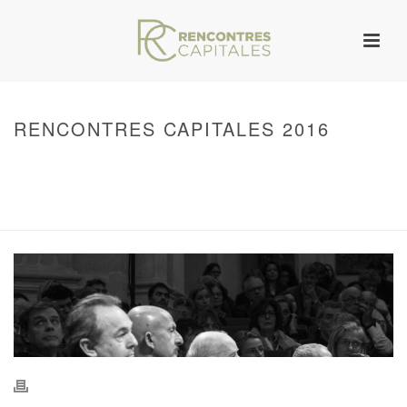
RENCONTRES CAPITALES 2016
HOME
/
WARNING
: UNDEFINED ARRAY KEY 0 IN
/VAR/WWW/ARCHIVES.RENCONTRESCAPITALES.COM/WP-
CONTENT/THEMES/JUPITER/VIEWS/LAYOUT/BREADCRUMB.PHP
ON LINE
134
RENCONTRES CAPITALES 2016
/ RENCONTRES CAPITALES 2016