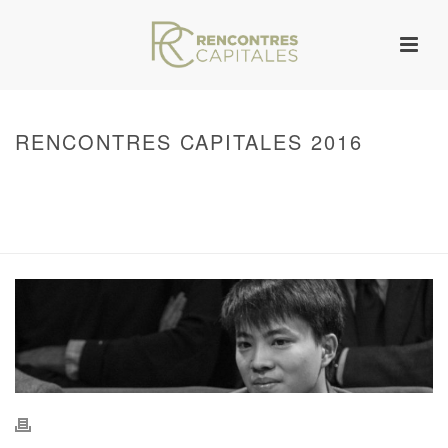
RENCONTRES CAPITALES 2016
HOME
/
WARNING
: UNDEFINED ARRAY KEY 0 IN
/VAR/WWW/ARCHIVES.RENCONTRESCAPITALES.COM/WP-
CONTENT/THEMES/JUPITER/VIEWS/LAYOUT/BREADCRUMB.PHP
ON LINE
134
RENCONTRES CAPITALES 2016
/ RENCONTRES CAPITALES 2016