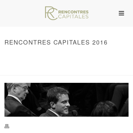
RENCONTRES CAPITALES 2016
HOME
/
WARNING
: UNDEFINED ARRAY KEY 0 IN
/VAR/WWW/ARCHIVES.RENCONTRESCAPITALES.COM/WP-
CONTENT/THEMES/JUPITER/VIEWS/LAYOUT/BREADCRUMB.PHP
ON LINE
134
RENCONTRES CAPITALES 2016
/ RENCONTRES CAPITALES 2016