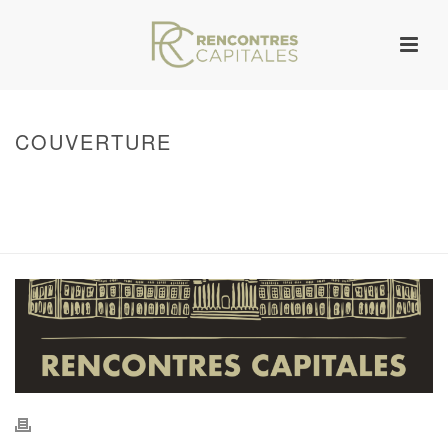
COUVERTURE
HOME
/
WARNING
: UNDEFINED ARRAY KEY 0 IN
/VAR/WWW/ARCHIVES.RENCONTRESCAPITALES.COM/WP-
CONTENT/THEMES/JUPITER/VIEWS/LAYOUT/BREADCRUMB.PHP
ON LINE
134
COUVERTURE
/ COUVERTURE