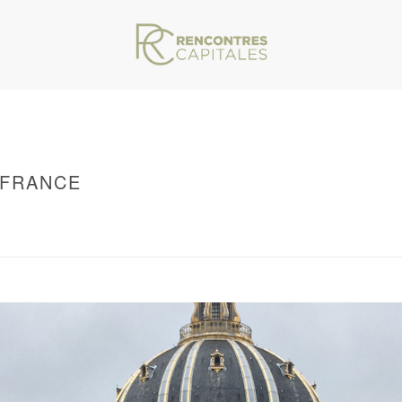
 FRANCE
VAR/WWW/ARCHIVES.RENCONTRESCAPITALES.COM/WP-CONTENT/THEMES/JU
OUPOLE DE L’INSTITUT DE FRANCE