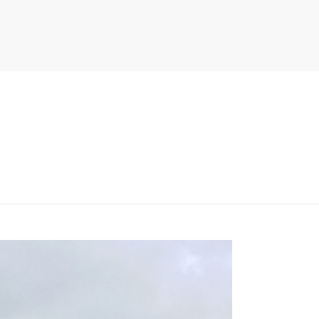
PITER/VIEWS/LAYOUT/BREADCRUMB.PHP
ON LINE
134