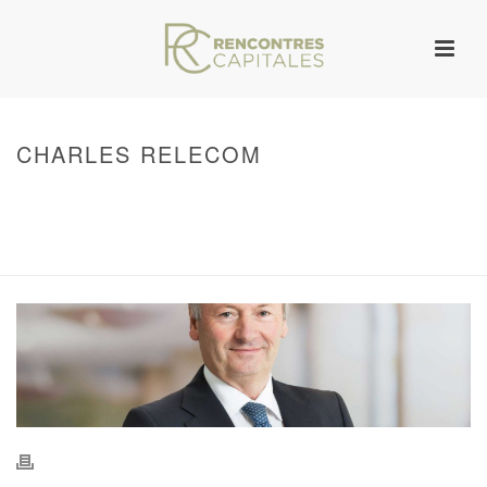
CHARLES RELECOM
HOME
/
WARNING
: UNDEFINED ARRAY KEY 0 IN
/VAR/WWW/ARCHIVES.RENCONTRESCAPITALES.COM/WP-
CONTENT/THEMES/JUPITER/VIEWS/LAYOUT/BREADCRUMB.PHP
ON LINE
134
CHARLES RELECOM
/ CHARLES RELECOM