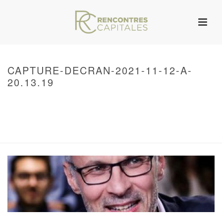
CAPTURE-DECRAN-2021-11-12-A-
20.13.19
HOME
/
WARNING
: UNDEFINED ARRAY KEY 0 IN
/VAR/WWW/ARCHIVES.RENCONTRESCAPITALES.COM/WP-
CONTENT/THEMES/JUPITER/VIEWS/LAYOUT/BREADCRUMB.PHP
ON LINE
134
CAPTURE-DECRAN-2021-11-12-A-20.13.19
/ CAPTURE-DECRAN-2021-11-
12-A-20.13.19