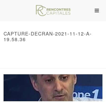
CAPTURE-DECRAN-2021-11-12-A-
19.58.36
HOME
/
WARNING
: UNDEFINED ARRAY KEY 0 IN
/VAR/WWW/ARCHIVES.RENCONTRESCAPITALES.COM/WP-
CONTENT/THEMES/JUPITER/VIEWS/LAYOUT/BREADCRUMB.PHP
ON LINE
134
CAPTURE-DECRAN-2021-11-12-A-19.58.36
/ CAPTURE-DECRAN-2021-11-
12-A-19.58.36